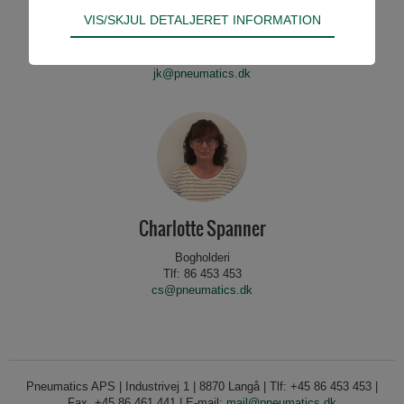
Jakob Kamp
Teknisk
VIS/SKJUL DETALJERET INFORMATION
Tekniske cookies er nødvendige for hjemmesidens
Intern teknisk ordrebehandler
Tlf: 86 453 453
grundlæggende funktioner som fx navigation,
jk@pneumatics.dk
adgangskontrol samt indkøbskurv og kan derfor
ikke fravælges.
Statistik
Statistik-cookies bruges til at optimere design,
brugervenlighed og effektiviteten af en
hjemmeside. Fx ved at indsamle besøgsstatistik
om antal besøg og hvordan hjemmesiden bruges.
Charlotte Spanner
Bogholderi
Tlf: 86 453 453
cs@pneumatics.dk
Pneumatics APS | Industrivej 1 | 8870 Langå | Tlf: +45 86 453 453 |
Fax. +45 86 461 441 | E-mail:
mail@pneumatics.dk