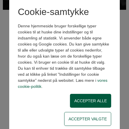
Cookie-samtykke
Denne hjemmeside bruger forskellige typer
cookies til at huske dine indstillinger og til
indsamling af statistik. Vi anvender både egne
cookies og Google cookies. Du kan give samtykke
til alle eller udvalgte typer af cookies nedenfor,
hvor du også kan læse om de forskellige typer
Per Spanner
cookies. Vi bruger en cookie til at huske dit valg.
Du kan til enhver tid trække dit samtykke tilbage
Indehaver Kunderådgivning/teknik
ved at klikke på linket "Indstillinger for cookie
Tlf: 28 143 453
samtykke" nederst på websitet. Læs mere i
vores
ps@pneumatics.dk
cookie-politik
.