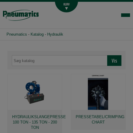
Luftbehandling
Fittings og slange
Hydraulik
Pneumatics
-
Katalog
-
Hydraulik
Handelsbetingelser
Agenturer
Om os
Kontakt
Login-infocenter
HYDRAULIKSLANGEPRESSE
PRESSETABEL/CRIMPING
100 TON - 135 TON - 200
CHART
TON