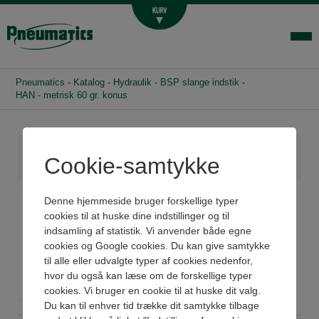
Luftbehandling
Fittings og slange
Hydraulik
Pneumatics
-
Katalog
-
Hydraulik
-
BSP slange indstik
-
Handelsbetingelser
HAN - metrisk 60 gr. konus
Agenturer
Om os
Cookie-samtykke
Kontakt
HAN - metrisk 60 gr.
Denne hjemmeside bruger forskellige typer
Login-infocenter
cookies til at huske dine indstillinger og til
konus
indsamling af statistik. Vi anvender både egne
cookies og Google cookies. Du kan give samtykke
til alle eller udvalgte typer af cookies nedenfor,
Se datablad
hvor du også kan læse om de forskellige typer
cookies. Vi bruger en cookie til at huske dit valg.
Du kan til enhver tid trække dit samtykke tilbage