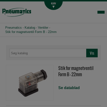
Luftbehandling
Fittings og slange
Hydraulik
Pneumatics
-
Katalog
-
Ventiler
-
Handelsbetingelser
Stik for magnetventil Form B - 22mm
Agenturer
Om os
Kontakt
Stik for magnetventil
Login-infocenter
Form B - 22mm
Se datablad