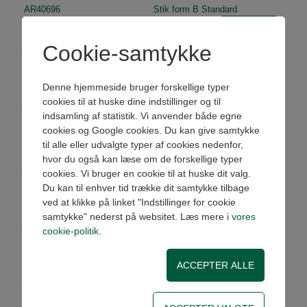
AR40696
Stik form B Standard
Køb
På lager
Pris: 27,00 DKK ex moms
Cookie-samtykke
AR40696-IP67
Stik form B Standard IP67
Køb
Ikke på lager
Denne hjemmeside bruger forskellige typer
Pris: 32,00 DKK ex moms
cookies til at huske dine indstillinger og til
indsamling af statistik. Vi anvender både egne
VX0014
Stik form B LED, 24V
cookies og Google cookies. Du kan give samtykke
Køb
På lager
til alle eller udvalgte typer af cookies nedenfor,
Pris: 130,00 DKK ex moms
hvor du også kan læse om de forskellige typer
cookies. Vi bruger en cookie til at huske dit valg.
VX0015
Stik form B LED, 110V
Du kan til enhver tid trække dit samtykke tilbage
Køb
Ikke på lager
ved at klikke på linket "Indstillinger for cookie
Pris: 130,00 DKK ex moms
samtykke" nederst på websitet. Læs mere i
vores
cookie-politik
.
VX0016
Stik form B LED, 220V
Køb
På lager
Pris: 130,00 DKK ex moms
VX0017
Stik form B LED/VDR, 24V