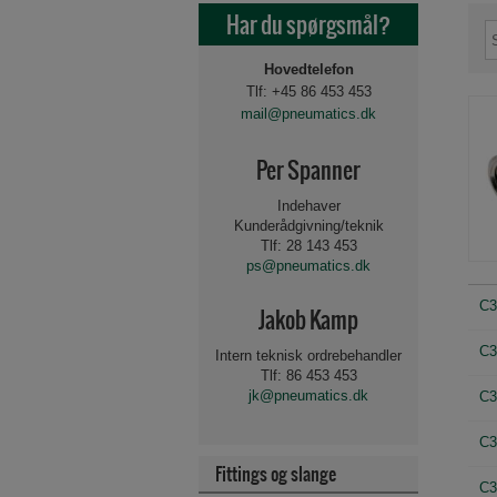
Har du spørgsmål?
Hovedtelefon
Tlf: +45 86 453 453
mail@pneumatics.dk
Per Spanner
Indehaver
Kunderådgivning/teknik
Tlf: 28 143 453
ps@pneumatics.dk
C3
Jakob Kamp
C3
Intern teknisk ordrebehandler
Tlf: 86 453 453
jk@pneumatics.dk
C3
C3
Fittings og slange
Beslag og tilbehør for 
Spole for magnetvent
Luftbehandling 1/8"-
C3