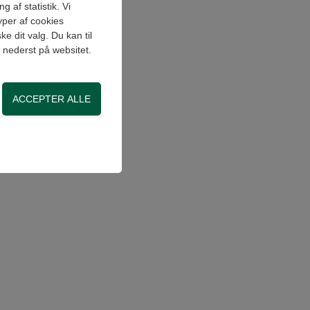
 af statistik. Vi
yper af cookies
e dit valg. Du kan til
" nederst på websitet.
on, adgangskontrol
side. Fx ved at