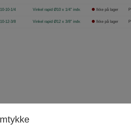
10-10-1/4
Vinkel rapid Ø10 x 1/4" indv.
Ikke på lager
P
10-12-3/8
Vinkel rapid Ø12 x 3/8" indv.
Ikke på lager
P
amtykke