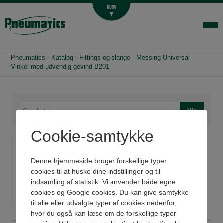
Luftbehandling
Fittings og slange
Hydraulik
Pneumatics
-
Katalog
-
Fittings og slange
-
Messing Universal
-
Handelsbetingelser
Vinkel med udvendig gevind B201
Agenturer
Om os
Kontakt
Cookie-samtykke
Vinkel med udvendig
Login-infocenter
gevind B201
Denne hjemmeside bruger forskellige typer
cookies til at huske dine indstillinger og til
indsamling af statistik. Vi anvender både egne
Se datablad
cookies og Google cookies. Du kan give samtykke
til alle eller udvalgte typer af cookies nedenfor,
hvor du også kan læse om de forskellige typer