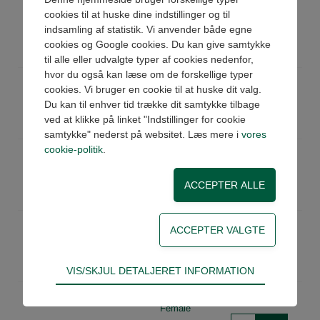
LFFG02
Vinkelnip 90gr.1/8"BSPP
cookies til at huske dine indstillinger og til
Female
indsamling af statistik. Vi anvender både egne
Køb
På lager
cookies og Google cookies. Du kan give samtykke
Pris: 48,62 DKK ex moms
til alle eller udvalgte typer af cookies nedenfor,
hvor du også kan læse om de forskellige typer
LFFG04
Vinkelnip 90gr.1/4"BSPP
cookies. Vi bruger en cookie til at huske dit valg.
Female
Du kan til enhver tid trække dit samtykke tilbage
Køb
På lager
ved at klikke på linket "Indstillinger for cookie
Pris: 55,91 DKK ex moms
samtykke" nederst på websitet. Læs mere i
vores
cookie-politik
.
LFFG06
Vinkelnip 90gr.3/8"BSPP
Female
Køb
På lager
Pris: 74,14 DKK ex moms
LFFG08
Vinkelnip 90gr.1/2"BSPP
Female
Køb
På lager
Pris: 80,22 DKK ex moms
Teknisk
VIS/SKJUL DETALJERET INFORMATION
Tekniske cookies er nødvendige for hjemmesidens
LFFG12
Vinkelnip 90gr.3/4"BSPP
grundlæggende funktioner som fx navigation,
Female
adgangskontrol samt indkøbskurv og kan derfor