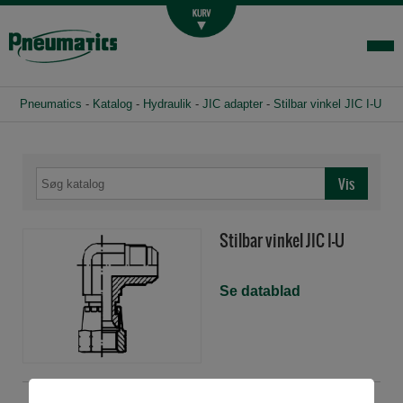
Luftbehandling
Fittings og slange
Hydraulik
Pneumatics
-
Katalog
-
Hydraulik
-
JIC adapter
-
Stilbar vinkel JIC I-U
Handelsbetingelser
Agenturer
Om os
Kontakt
Stilbar vinkel JIC I-U
Login-infocenter
Se datablad
LMJ04FGJ04
Stilbar vinkel 7/16" JIC I U