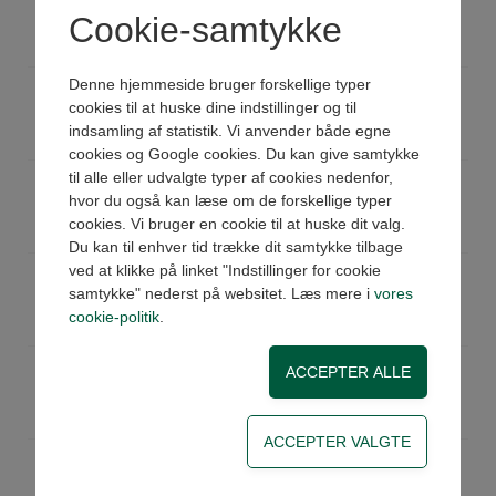
Cookie-samtykke
Køb
På lager
Pris: 85,08 DKK ex moms
Denne hjemmeside bruger forskellige typer
LMJ05FGJ05
Stilbar vinkel 1/2" JIC I U
cookies til at huske dine indstillinger og til
Køb
På lager
indsamling af statistik. Vi anvender både egne
Pris: 93,59 DKK ex moms
cookies og Google cookies. Du kan give samtykke
til alle eller udvalgte typer af cookies nedenfor,
LMJ06FGJ06
Stilbar vinkel 9/16" JIC I U
hvor du også kan læse om de forskellige typer
Køb
På lager
cookies. Vi bruger en cookie til at huske dit valg.
Pris: 114,00 DKK ex moms
Du kan til enhver tid trække dit samtykke tilbage
ved at klikke på linket "Indstillinger for cookie
LMJ08FGJ08
Stilbar vinkel 3/4" JIC I U
samtykke" nederst på websitet. Læs mere i
vores
Køb
På lager
cookie-politik
.
Pris: 99,66 DKK ex moms
LMJ10FGJ10
Stilbar vinkel 7/8" JIC I U
Køb
På lager
Pris: 151,93 DKK ex moms
LMJ12FGJ12
Stilbar vinkel 1.1/16" JIC I U
Køb
På lager