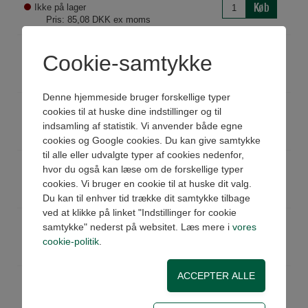
Køb
Ikke på lager
Pris: 85,08 DKK ex moms
MGK0806
Indstik 1/2"SLx3/8" BSPT-M
Cookie-samtykke
Køb
Ikke på lager
Pris: 116,68 DKK ex moms
Denne hjemmeside bruger forskellige typer
MGK0808
Indstik 1/2"SLx1/2" BSPT-M
cookies til at huske dine indstillinger og til
Køb
På lager
indsamling af statistik. Vi anvender både egne
Pris: 65,63 DKK ex moms
cookies og Google cookies. Du kan give samtykke
til alle eller udvalgte typer af cookies nedenfor,
MGK1008
Indstik 5/8"SLx1/2" BSPT-M
hvor du også kan læse om de forskellige typer
Køb
Ikke på lager
cookies. Vi bruger en cookie til at huske dit valg.
Pris: 123,97 DKK ex moms
Du kan til enhver tid trække dit samtykke tilbage
ved at klikke på linket "Indstillinger for cookie
MGK1012
Indstik 5/8"SLx3/4" BSPT-M
samtykke" nederst på websitet. Læs mere i
vores
Køb
Ikke på lager
cookie-politik
.
Pris: 193,25 DKK ex moms
MGK1212
Indstik 3/4"SLx3/4" BSPT-M
Køb
På lager