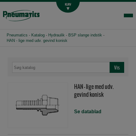
Luftbehandling
Fittings og slange
Hydraulik
Pneumatics
-
Katalog
-
Hydraulik
-
BSP slange indstik
-
Handelsbetingelser
HAN - lige med udv. gevind konisk
Agenturer
Om os
Kontakt
HAN - lige med udv.
Login-infocenter
gevind konisk
Se datablad