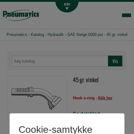
Luftbehandling
Fittings og slange
Hydraulik
Pneumatics
-
Katalog
-
Hydraulik
-
SAE flange 6000 psi
-
45 gr. vinkel
Handelsbetingelser
Agenturer
Om os
Kontakt
45 gr. vinkel
Login-infocenter
Husk o-ring -
Klik her
Se datablad
Cookie-samtykke
F45P0808I
SAE 6000 1/2"SLx1/2" 45gr