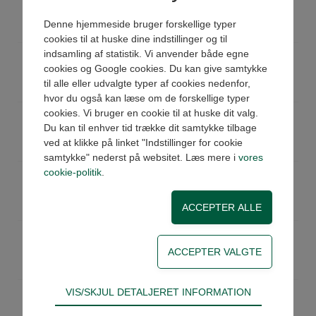
Køb
På lager
Denne hjemmeside bruger forskellige typer
Pris: 330,59 DKK ex moms
cookies til at huske dine indstillinger og til
indsamling af statistik. Vi anvender både egne
F45P1012I
SAE 6000 5/8"SLx3/4" 45gr
cookies og Google cookies. Du kan give samtykke
Køb
På lager
til alle eller udvalgte typer af cookies nedenfor,
Pris: 594,31 DKK ex moms
hvor du også kan læse om de forskellige typer
cookies. Vi bruger en cookie til at huske dit valg.
F45P1212I
SAE 6000 3/4"SLx3/4" 45gr
Du kan til enhver tid trække dit samtykke tilbage
Køb
På lager
ved at klikke på linket "Indstillinger for cookie
Pris: 470,71 DKK ex moms
samtykke" nederst på websitet. Læs mere i
vores
cookie-politik
.
F45P1216I
SAE 6000 3/4"SLx1" 45gr
Køb
På lager
Pris: 704,52 DKK ex moms
F45P1616I
SAE 6000 1"SLx1" 45gr
Køb
På lager
Pris: 675,68 DKK ex moms
Teknisk
VIS/SKJUL DETALJERET INFORMATION
F45P1620I
SAE 6000 1"SLx1.1/4" 45gr
Tekniske cookies er nødvendige for hjemmesidens
Køb
På lager