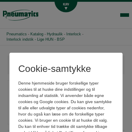
Luftbehandling
Fittings og slange
Hydraulik
Pneumatics
-
Katalog
-
Hydraulik
-
Interlock
-
Handelsbetingelser
Interlock indstik - Lige HUN - BSP
Agenturer
Om os
Cookie-samtykke
Kontakt
Interlock indstik - Lige
Denne hjemmeside bruger forskellige typer
Login-infocenter
cookies til at huske dine indstillinger og til
HUN - BSP
indsamling af statistik. Vi anvender både egne
cookies og Google cookies. Du kan give samtykke
til alle eller udvalgte typer af cookies nedenfor,
Se datablad
hvor du også kan læse om de forskellige typer
cookies. Vi bruger en cookie til at huske dit valg.
Du kan til enhver tid trække dit samtykke tilbage