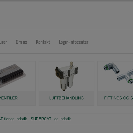
urer
Om os
Kontakt
Login-infocenter
VENTILER
LUFTBEHANDLING
FITTINGS OG 
 flange indstik
-
SUPERCAT lige indstik