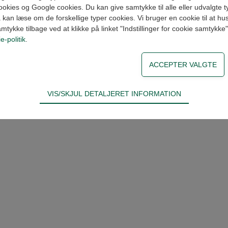
kies og Google cookies. Du kan give samtykke til alle eller udvalgte t
S2024I
SUPERCAT 1.1/4"SLx1.1/2" lige
Ikke på lager
Pris
kan læse om de forskellige typer cookies. Vi bruger en cookie til at husk
amtykke tilbage ved at klikke på linket "Indstillinger for cookie samtykke
S2424I
SUPERCAT 1.1/2"SLx1.1/2" lige
Ikke på lager
Pr
e-politik
.
VIS/SKJUL DETALJERET INFORMATION
ødvendige for hjemmesidens grundlæggende funktioner som fx navigati
n derfor ikke fravælges.
s til at optimere design, brugervenlighed og effektiviteten af en hjemme
tik om antal besøg og hvordan hjemmesiden bruges.