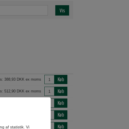
Køb
is: 388,93 DKK ex moms
Køb
is: 512,90 DKK ex moms
Køb
is: 418,10 DKK ex moms
Køb
is: 480,08 DKK ex moms
Køb
is: 612,56 DKK ex moms
 af statistik. Vi