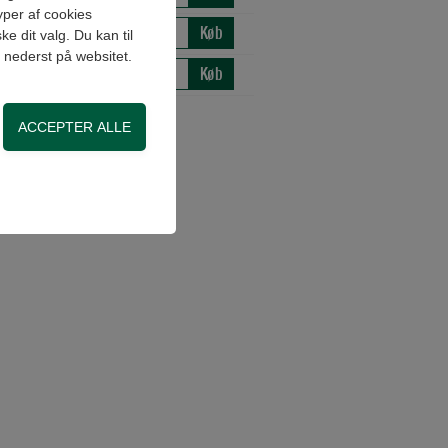
yper af cookies
Køb
: 1.008,78 DKK ex moms
e dit valg. Du kan til
" nederst på websitet.
Køb
is: 901,83 DKK ex moms
on, adgangskontrol
side. Fx ved at