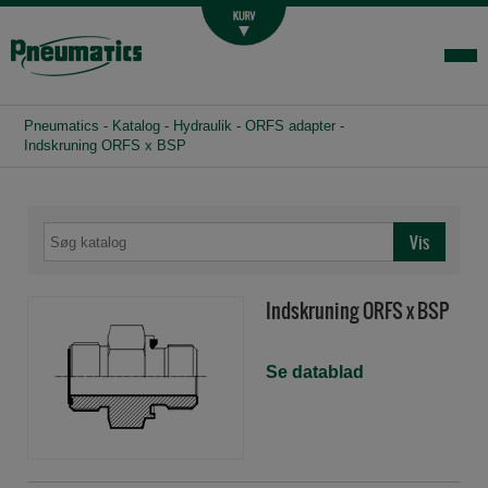
Luftbehandling
Fittings og slange
Hydraulik
Pneumatics
-
Katalog
-
Hydraulik
-
ORFS adapter
-
Handelsbetingelser
Indskruning ORFS x BSP
Agenturer
Om os
Kontakt
Indskruning ORFS x BSP
Login-infocenter
Se datablad