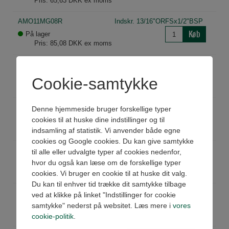
Pris: 65,63 DKK ex moms
AMO11MG08R
Indskr. 13/16"ORFSx1/2"BSP
Køb
På lager
Pris: 85,08 DKK ex moms
AMO11MG12R
Indskr. 13/16"ORFSx3/4"BSP
Køb
På lager
Cookie-samtykke
Pris: 110,60 DKK ex moms
AMO13MG04R
Indskr. 1"ORFSx1/4"BSP
Denne hjemmeside bruger forskellige typer
Køb
cookies til at huske dine indstillinger og til
På lager
Pris: 83,86 DKK ex moms
indsamling af statistik. Vi anvender både egne
cookies og Google cookies. Du kan give samtykke
AMO13MG06R
Indskr. 1"ORFSx3/8"BSP
til alle eller udvalgte typer af cookies nedenfor,
Køb
hvor du også kan læse om de forskellige typer
På lager
Pris: 86,29 DKK ex moms
cookies. Vi bruger en cookie til at huske dit valg.
Du kan til enhver tid trække dit samtykke tilbage
AMO13MG08R
Indskr. 1"ORFSx1/2"BSP
ved at klikke på linket "Indstillinger for cookie
Køb
samtykke" nederst på websitet. Læs mere i
vores
På lager
Pris: 93,59 DKK ex moms
cookie-politik
.