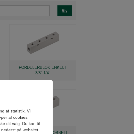
FORDELERBLOK ENKELT
3/8"-1/4"
 af statistik. Vi
yper af cookies
e dit valg. Du kan til
" nederst på websitet.
FORDELERBLOK DOBBELT