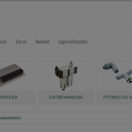
urer
Om os
Kontakt
Login-infocenter
VENTILER
LUFTBEHANDLING
FITTINGS OG 
rdelerblokke