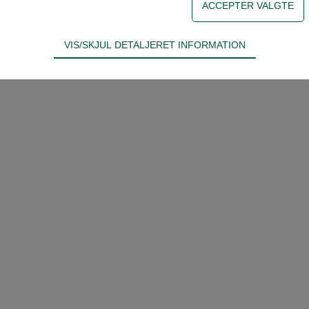
VIS/SKJUL DETALJERET INFORMATION
ødvendige for hjemmesidens grundlæggende funktioner som fx navigati
n derfor ikke fravælges.
s til at optimere design, brugervenlighed og effektiviteten af en hjemme
tik om antal besøg og hvordan hjemmesiden bruges.