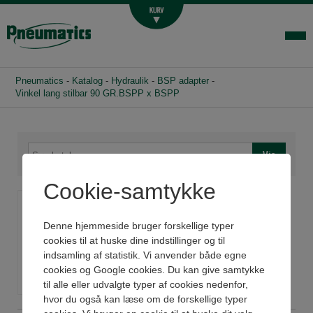
Luftbehandling
Fittings og slange
Hydraulik
Pneumatics
-
Katalog
-
Hydraulik
-
BSP adapter
-
Handelsbetingelser
Vinkel lang stilbar 90 GR.BSPP x BSPP
Agenturer
Om os
Kontakt
Cookie-samtykke
Vinkel lang stilbar 90
Login-infocenter
GR.BSPP x BSPP
Denne hjemmeside bruger forskellige typer
cookies til at huske dine indstillinger og til
indsamling af statistik. Vi anvender både egne
Se datablad
cookies og Google cookies. Du kan give samtykke
til alle eller udvalgte typer af cookies nedenfor,
hvor du også kan læse om de forskellige typer