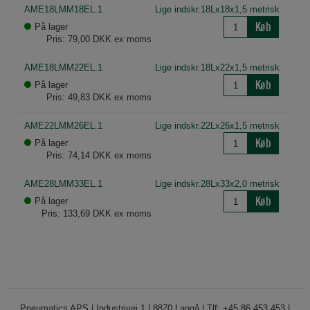
AME18LMM18EL.1
Lige indskr.18Lx18x1,5 metrisk
Køb
På lager
Pris: 79,00 DKK ex moms
AME18LMM22EL.1
Lige indskr.18Lx22x1,5 metrisk
Køb
På lager
Pris: 49,83 DKK ex moms
AME22LMM26EL.1
Lige indskr.22Lx26x1,5 metrisk
Køb
På lager
Pris: 74,14 DKK ex moms
AME28LMM33EL.1
Lige indskr.28Lx33x2,0 metrisk
Køb
På lager
Pris: 133,69 DKK ex moms
Pneumatics APS | Industrivej 1 | 8870 Langå | Tlf: +45 86 453 453 |