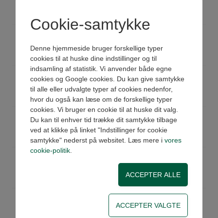
Køb
På lager
Pris: 27,95 DKK ex moms
Cookie-samtykke
AME10LMM16EL.1
Lige indskr.10Lx16x1,5 metrisk
Køb
På lager
Denne hjemmeside bruger forskellige typer
Pris: 72,92 DKK ex moms
cookies til at huske dine indstillinger og til
indsamling af statistik. Vi anvender både egne
AME10LMM18EL.1
Lige indskr.10Lx18x1,5 metrisk
cookies og Google cookies. Du kan give samtykke
Køb
På lager
til alle eller udvalgte typer af cookies nedenfor,
Pris: 100,88 DKK ex moms
hvor du også kan læse om de forskellige typer
cookies. Vi bruger en cookie til at huske dit valg.
AME10LMM22EL.1
Lige indskr.10Lx22x1,5 metrisk
Du kan til enhver tid trække dit samtykke tilbage
Køb
På lager
ved at klikke på linket "Indstillinger for cookie
Pris: 198,11 DKK ex moms
samtykke" nederst på websitet. Læs mere i
vores
cookie-politik
.
AME12LMM14EL.1
Lige indskr.12Lx14x1,5 metrisk
Køb
På lager
Pris: 138,56 DKK ex moms
AME12LMM16EL.1
Lige indskr.12Lx16x1,5 metrisk
Køb
På lager