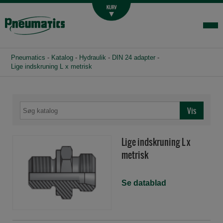
Luftbehandling
Fittings og slange
Hydraulik
Pneumatics
-
Katalog
-
Hydraulik
-
DIN 24 adapter
-
Handelsbetingelser
Lige indskruning L x metrisk
Agenturer
Om os
Kontakt
Lige indskruning L x
Login-infocenter
metrisk
Se datablad