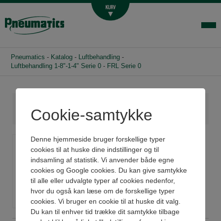
Luftbehandling
Fittings og slange
Hydraulik
Pneumatics
-
Katalog
-
Luftbehandling
-
Handelsbetingelser
Luftbehandling 1-8"-1-4" Serie 0
-
FRL Serie 0
Agenturer
Om os
Cookie-samtykke
Kontakt
FRL Serie 0
Denne hjemmeside bruger forskellige typer
Login-infocenter
cookies til at huske dine indstillinger og til
indsamling af statistik. Vi anvender både egne
Se datablad og 3D
cookies og Google cookies. Du kan give samtykke
til alle eller udvalgte typer af cookies nedenfor,
hvor du også kan læse om de forskellige typer
cookies. Vi bruger en cookie til at huske dit valg.
Du kan til enhver tid trække dit samtykke tilbage