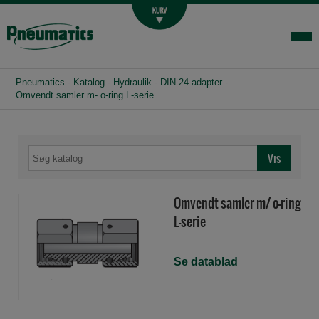
Luftbehandling
Fittings og slange
Hydraulik
Pneumatics
-
Katalog
-
Hydraulik
-
DIN 24 adapter
-
Handelsbetingelser
Omvendt samler m- o-ring L-serie
Agenturer
Om os
Kontakt
Omvendt samler m/ o-ring
Login-infocenter
L-serie
Se datablad