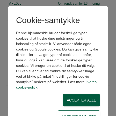
AFE06L
Omvendt samler L6 m oring
Køb
Ikke på lager
Pris: 97,23 DKK ex moms
Cookie-samtykke
AFE08L
Omvendt samler L8 m oring
Køb
På lager
Denne hjemmeside bruger forskellige typer
Pris: 109,39 DKK ex moms
cookies til at huske dine indstillinger og til
indsamling af statistik. Vi anvender både egne
AFE10L
Omvendt samler L10 m oring
cookies og Google cookies. Du kan give samtykke
Køb
På lager
til alle eller udvalgte typer af cookies nedenfor,
Pris: 113,03 DKK ex moms
hvor du også kan læse om de forskellige typer
cookies. Vi bruger en cookie til at huske dit valg.
AFE12L
Omvendt samler L12 m oring
Du kan til enhver tid trække dit samtykke tilbage
Køb
På lager
ved at klikke på linket "Indstillinger for cookie
Pris: 120,32 DKK ex moms
samtykke" nederst på websitet. Læs mere i
vores
cookie-politik
.
AFE15L
Omvendt samler L15 m oring
Køb
På lager
Pris: 133,69 DKK ex moms
AFE18L
Omvendt samler L18 m oring