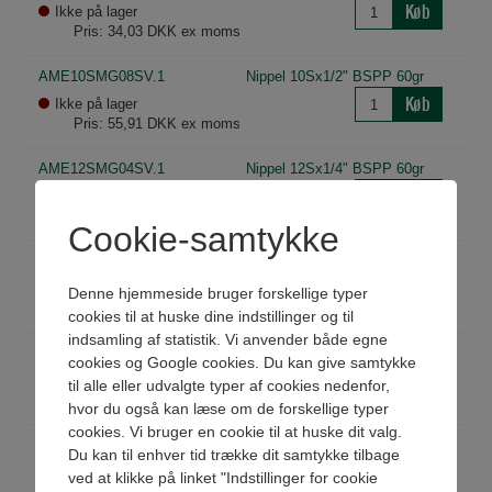
Køb
Ikke på lager
Pris: 34,03 DKK ex moms
AME10SMG08SV.1
Nippel 10Sx1/2" BSPP 60gr
Køb
Ikke på lager
Pris: 55,91 DKK ex moms
AME12SMG04SV.1
Nippel 12Sx1/4" BSPP 60gr
Køb
Ikke på lager
Pris: 66,85 DKK ex moms
Cookie-samtykke
AME12SMG06SV.1
Nippel 12Sx3/8" BSPP 60gr
Køb
På lager
Denne hjemmeside bruger forskellige typer
Pris: 35,25 DKK ex moms
cookies til at huske dine indstillinger og til
indsamling af statistik. Vi anvender både egne
AME12SMG08SV.1
Nippel 12Sx1/2" BSPP 60gr
cookies og Google cookies. Du kan give samtykke
Køb
På lager
til alle eller udvalgte typer af cookies nedenfor,
Pris: 47,40 DKK ex moms
hvor du også kan læse om de forskellige typer
cookies. Vi bruger en cookie til at huske dit valg.
AME14SMG06SV.1
Nippel 14Sx3/8" BSPP 60gr
Du kan til enhver tid trække dit samtykke tilbage
Køb
Ikke på lager
ved at klikke på linket "Indstillinger for cookie