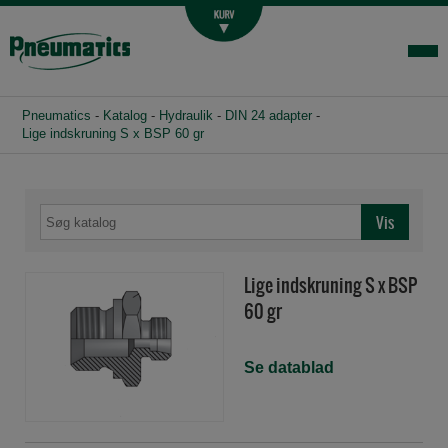
Luftbehandling
Fittings og slange
Hydraulik
Pneumatics
-
Katalog
-
Hydraulik
-
DIN 24 adapter
-
Handelsbetingelser
Lige indskruning S x BSP 60 gr
Agenturer
Om os
Kontakt
Lige indskruning S x BSP
Login-infocenter
60 gr
Se datablad