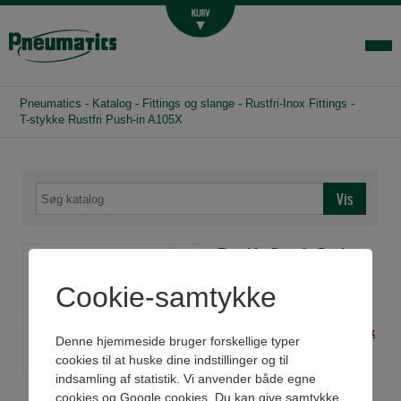
Luftbehandling
Fittings og slange
Hydraulik
Pneumatics
-
Katalog
-
Fittings og slange
-
Rustfri-Inox Fittings
-
Handelsbetingelser
T-stykke Rustfri Push-in A105X
Agenturer
Om os
Kontakt
T-stykke Rustfri Push-in
Login-infocenter
A105X
Cookie-samtykke
Har du husket slange? -
Klik
Denne hjemmeside bruger forskellige typer
her
cookies til at huske dine indstillinger og til
indsamling af statistik. Vi anvender både egne
Se datablad
cookies og Google cookies. Du kan give samtykke