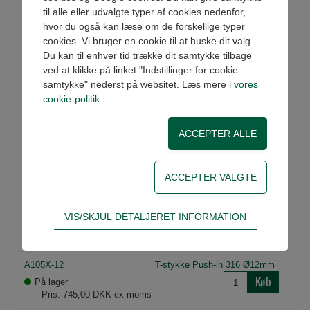
til alle eller udvalgte typer af cookies nedenfor,
hvor du også kan læse om de forskellige typer
A105X-4
T-stykke Push-in 316 Ø4mm
cookies. Vi bruger en cookie til at huske dit valg.
Køb
På lager
Du kan til enhver tid trække dit samtykke tilbage
Pris: 303,00 DKK ex moms
ved at klikke på linket "Indstillinger for cookie
samtykke" nederst på websitet. Læs mere i
vores
A105X-6
T-stykke Push-in 316 Ø6mm
cookie-politik
.
Køb
På lager
Pris: 320,00 DKK ex moms
A105X-8
T-stykke Push-in 316 Ø8mm
Køb
På lager
Pris: 380,00 DKK ex moms
A105X-10
T-stykke Push-in 316 Ø10mm
Teknisk
VIS/SKJUL DETALJERET INFORMATION
Køb
Ikke på lager
Tekniske cookies er nødvendige for hjemmesidens
Pris: 505,00 DKK ex moms
grundlæggende funktioner som fx navigation,
adgangskontrol samt indkøbskurv og kan derfor
A105X-12
T-stykke Push-in 316 Ø12mm
ikke fravælges.
Køb
På lager
Pris: 745,00 DKK ex moms
Statistik