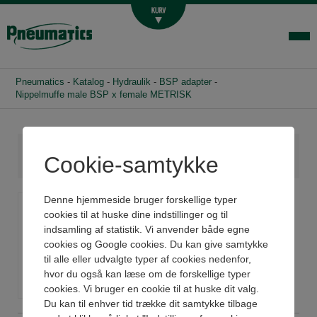
Luftbehandling
Fittings og slange
Hydraulik
Pneumatics
-
Katalog
-
Hydraulik
-
BSP adapter
-
Handelsbetingelser
Nippelmuffe male BSP x female METRISK
Agenturer
Om os
Cookie-samtykke
Kontakt
Nippelmuffe male BSP x
Denne hjemmeside bruger forskellige typer
Login-infocenter
cookies til at huske dine indstillinger og til
female METRISK
indsamling af statistik. Vi anvender både egne
cookies og Google cookies. Du kan give samtykke
til alle eller udvalgte typer af cookies nedenfor,
Se datablad
hvor du også kan læse om de forskellige typer
cookies. Vi bruger en cookie til at huske dit valg.
Du kan til enhver tid trække dit samtykke tilbage