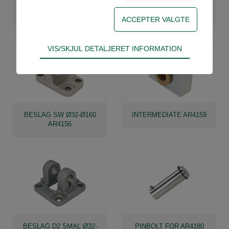
FLANGE ISO15552 Ø32-
FODBESLAG ISO Ø32-
Ø250 AR4151
Ø250 AR4152
Teknisk
VIS/SKJUL DETALJERET INFORMATION
Tekniske cookies er nødvendige for hjemmesidens
grundlæggende funktioner som fx navigation,
adgangskontrol samt indkøbskurv og kan derfor
ikke fravælges.
Statistik
BESLAG SW Ø32-Ø160
INTERMEDIATE AR4159
AR4156
Statistik-cookies bruges til at optimere design,
brugervenlighed og effektiviteten af en
hjemmeside. Fx ved at indsamle besøgsstatistik
om antal besøg og hvordan hjemmesiden bruges.
BESLAG D2 SMAL Ø32-
PINBOLT FOR AR4180