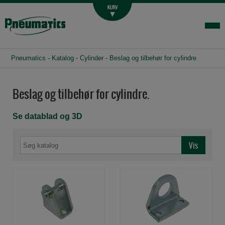
Luftbehandling
Fittings og slange
Hydraulik
Pneumatics
-
Katalog
-
Cylinder
-
Beslag og tilbehør for cylindre
Handelsbetingelser
Agenturer
Beslag og tilbehør for cylindre.
Om os
Se datablad og 3D
Kontakt
Login-infocenter