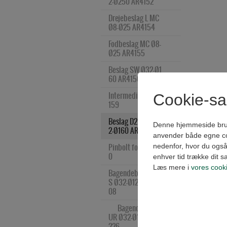
2-Ø250 AR4152
Drejebeslag L MC 
Ø8-Ø25 AR4154
Fodbeslag MC Ø8-
Ø25 AR4155
Beslag SW Ø32-Ø1
60 AR4156
Intermediate AR4
Cookie-s
159
Beslag D2 smal Ø3
Denne hjemmeside bruger 
2-Ø160 AR4180
anvender både egne coo
Pinbolt for AR418
nedenfor, hvor du også 
0
enhver tid trække dit s
Læs mere i
vores cooki
Bagendebeslag U
S Ø32-Ø125 AR42
08
      Bagendebeslag 
UR Ø32-Ø160 AR4
Teknisk
226