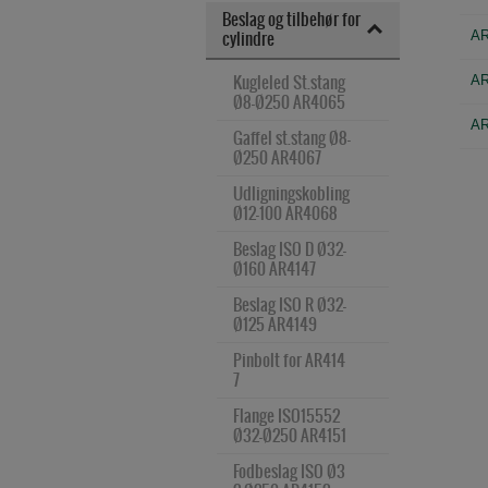
Beslag og tilbehør for 
cylindre
AR
Kugleled St.stang 
AR
Ø8-Ø250 AR4065
AR
Gaffel st.stang Ø8-
Ø250 AR4067
Udligningskobling 
Ø12-100 AR4068
Beslag ISO D Ø32-
Ø160 AR4147
Beslag ISO R Ø32-
Ø125 AR4149
Pinbolt for AR414
7
Flange ISO15552 
Ø32-Ø250 AR4151
Fodbeslag ISO Ø3