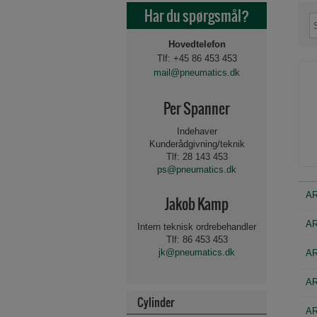
Har du spørgsmål?
Hovedtelefon
Tlf: +45 86 453 453
mail@pneumatics.dk
Per Spanner
Indehaver
Kunderådgivning/teknik
Tlf: 28 143 453
ps@pneumatics.dk
AR
Jakob Kamp
AR
Intern teknisk ordrebehandler
Tlf: 86 453 453
jk@pneumatics.dk
AR
AR
Cylinder
AR