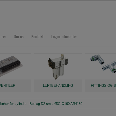
urer
Om os
Kontakt
Login-infocenter
VENTILER
LUFTBEHANDLING
FITTINGS OG 
lbehør for cylindre
-
Beslag D2 smal Ø32-Ø160 AR4180