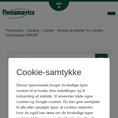
Luftbehandling
Fittings og slange
Hydraulik
Pneumatics
-
Katalog
-
Cylinder
-
Beslag og tilbehør for cylindre
-
Handelsbetingelser
Intermediate AR4159
Agenturer
Om os
Kontakt
Cookie-samtykke
Intermediate AR4159
Login-infocenter
Denne hjemmeside bruger forskellige typer
cookies til at huske dine indstillinger og til
Se datablad og 3D
indsamling af statistik. Vi anvender både egne
cookies og Google cookies. Du kan give samtykke
til alle eller udvalgte typer af cookies nedenfor,
hvor du også kan læse om de forskellige typer