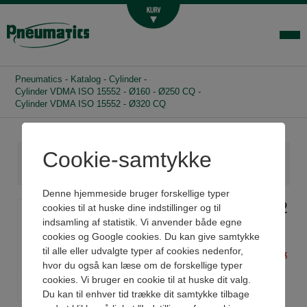
Luftbehandling
Fittings og slange
Hydraulik
Pneumatics
-
Katalog
-
Cylinder
-
Handelsbetingelser
Cylinder VDMA ISO 15552 - Ø160 - Ø250 CQ
-
Cylinder VDMA ISO 15552 - Ø320 CQ
Agenturer
Om os
Cookie-samtykke
Kontakt
Denne hjemmeside bruger forskellige typer
Login-infocenter
Cylinder VDMA ISO 15552
cookies til at huske dine indstillinger og til
indsamling af statistik. Vi anvender både egne
- Ø320 CQ
cookies og Google cookies. Du kan give samtykke
til alle eller udvalgte typer af cookies nedenfor,
Har du husket beslag? -
Klik
hvor du også kan læse om de forskellige typer
her
cookies. Vi bruger en cookie til at huske dit valg.
Har du husket
reedkontakter? -
Klik her
Du kan til enhver tid trække dit samtykke tilbage