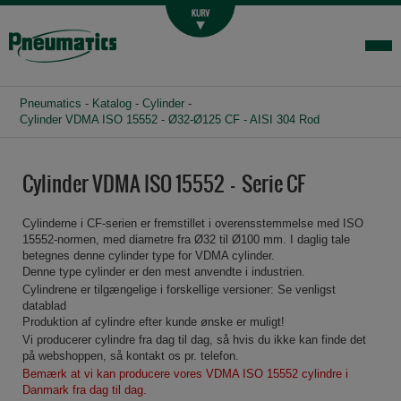
Luftbehandling
Fittings og slange
Hydraulik
Pneumatics
-
Katalog
-
Cylinder
-
Handelsbetingelser
Cylinder VDMA ISO 15552 - Ø32-Ø125 CF - AISI 304 Rod
Agenturer
Cylinder VDMA ISO 15552 - Serie CF
Om os
Kontakt
Cylinderne i CF-serien er fremstillet i overensstemmelse med ISO
15552-normen, med diametre fra Ø32 til Ø100 mm. I daglig tale
Login-infocenter
betegnes denne cylinder type for VDMA cylinder.
Denne type cylinder er den mest anvendte i industrien.
Cylindrene er tilgængelige i forskellige versioner: Se venligst
datablad
Produktion af cylindre efter kunde ønske er muligt!
Vi producerer cylindre fra dag til dag, så hvis du ikke kan finde det
på webshoppen, så kontakt os pr. telefon.
Bemærk at vi kan producere vores VDMA ISO 15552 cylindre i
Danmark fra dag til dag.