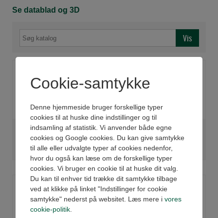
Se datablad og 3D
Cookie-samtykke
Denne hjemmeside bruger forskellige typer
cookies til at huske dine indstillinger og til
indsamling af statistik. Vi anvender både egne
CYLINDER VDMA ISO
CYLINDER VDMA ISO
cookies og Google cookies. Du kan give samtykke
15552 - Ø32 CF - AISI
15552 - Ø40 CF - AISI
til alle eller udvalgte typer af cookies nedenfor,
304 ROD
304 ROD
hvor du også kan læse om de forskellige typer
cookies. Vi bruger en cookie til at huske dit valg.
Du kan til enhver tid trække dit samtykke tilbage
ved at klikke på linket "Indstillinger for cookie
samtykke" nederst på websitet. Læs mere i
vores
cookie-politik
.