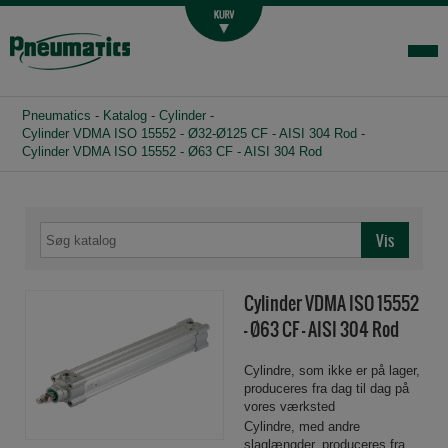
Luftbehandling
Fittings og slange
Hydraulik
Pneumatics
-
Katalog
-
Cylinder
-
Handelsbetingelser
Cylinder VDMA ISO 15552 - Ø32-Ø125 CF - AISI 304 Rod
-
Cylinder VDMA ISO 15552 - Ø63 CF - AISI 304 Rod
Agenturer
Om os
Kontakt
Login-infocenter
Cylinder VDMA ISO 15552
- Ø63 CF - AISI 304 Rod
Cylindre, som ikke er på lager,
produceres fra dag til dag på
vores værksted
Cylindre, med andre
slaglængder, produceres fra