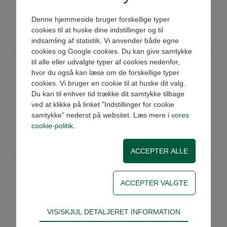
CF0710630100
Cylinder VDMA Ø63x100
Denne hjemmeside bruger forskellige typer
AISI304
cookies til at huske dine indstillinger og til
Køb
På lager
indsamling af statistik. Vi anvender både egne
Pris: 1.605,00 DKK ex moms
cookies og Google cookies. Du kan give samtykke
til alle eller udvalgte typer af cookies nedenfor,
CF0710630125
Cylinder VDMA Ø63x125
AISI304
hvor du også kan læse om de forskellige typer
Køb
cookies. Vi bruger en cookie til at huske dit valg.
På lager
Pris: 1.647,00 DKK ex moms
Du kan til enhver tid trække dit samtykke tilbage
ved at klikke på linket "Indstillinger for cookie
CF0710630160
Cylinder VDMA Ø63x160
samtykke" nederst på websitet. Læs mere i
vores
AISI304
cookie-politik
.
Køb
På lager
Pris: 1.700,00 DKK ex moms
CF0710630200
Cylinder VDMA Ø63x200
AISI304
Køb
På lager
Pris: 1.762,00 DKK ex moms
Teknisk
VIS/SKJUL DETALJERET INFORMATION
CF0710630250
Cylinder VDMA Ø63x250
Tekniske cookies er nødvendige for hjemmesidens
AISI304