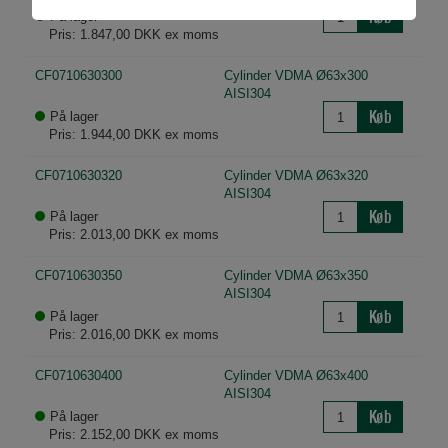
grundlæggende funktioner som fx navigation,
Køb
På lager
adgangskontrol samt indkøbskurv og kan derfor
Pris: 1.847,00 DKK ex moms
ikke fravælges.
CF0710630300
Cylinder VDMA Ø63x300
AISI304
Statistik
Køb
På lager
Statistik-cookies bruges til at optimere design,
Pris: 1.944,00 DKK ex moms
brugervenlighed og effektiviteten af en
hjemmeside. Fx ved at indsamle besøgsstatistik
CF0710630320
Cylinder VDMA Ø63x320
om antal besøg og hvordan hjemmesiden bruges.
AISI304
Køb
På lager
Pris: 2.013,00 DKK ex moms
CF0710630350
Cylinder VDMA Ø63x350
AISI304
Køb
På lager
Pris: 2.016,00 DKK ex moms
CF0710630400
Cylinder VDMA Ø63x400
AISI304
Køb
På lager
Pris: 2.152,00 DKK ex moms