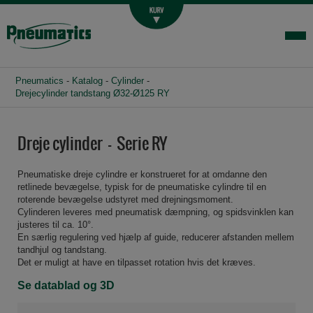
Luftbehandling
Fittings og slange
Hydraulik
Pneumatics
-
Katalog
-
Cylinder
-
Handelsbetingelser
Drejecylinder tandstang Ø32-Ø125 RY
Agenturer
Dreje cylinder - Serie RY
Om os
Kontakt
Pneumatiske dreje cylindre er konstrueret for at omdanne den
retlinede bevægelse, typisk for de pneumatiske cylindre til en
Login-infocenter
roterende bevægelse udstyret med drejningsmoment.
Cylinderen leveres med pneumatisk dæmpning, og spidsvinklen kan
justeres til ca. 10°.
En særlig regulering ved hjælp af guide, reducerer afstanden mellem
tandhjul og tandstang.
Det er muligt at have en tilpasset rotation hvis det kræves.
Se datablad og 3D