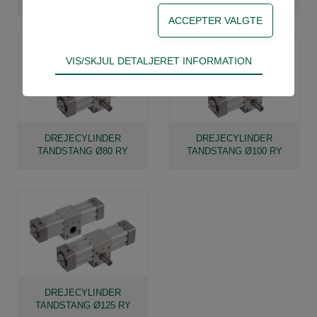
Teknisk
VIS/SKJUL DETALJERET INFORMATION
Tekniske cookies er nødvendige for hjemmesidens
grundlæggende funktioner som fx navigation,
adgangskontrol samt indkøbskurv og kan derfor
ikke fravælges.
DREJECYLINDER
DREJECYLINDER
TANDSTANG Ø80 RY
TANDSTANG Ø100 RY
Statistik
Statistik-cookies bruges til at optimere design,
brugervenlighed og effektiviteten af en
hjemmeside. Fx ved at indsamle besøgsstatistik
om antal besøg og hvordan hjemmesiden bruges.
DREJECYLINDER
TANDSTANG Ø125 RY