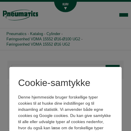
Luftbehandling
Fittings og slange
Hydraulik
Pneumatics
-
Katalog
-
Cylinder
-
Handelsbetingelser
Føringsenhed VDMA 15552 Ø16-Ø100 UG2
-
Føringsenhed VDMA 15552 Ø16 UG2
Agenturer
Om os
Kontakt
Cookie-samtykke
Login-infocenter
Føringsenhed VDMA
15552 Ø16 UG2
Denne hjemmeside bruger forskellige typer
cookies til at huske dine indstillinger og til
indsamling af statistik. Vi anvender både egne
Se datablad og 3D
cookies og Google cookies. Du kan give samtykke
til alle eller udvalgte typer af cookies nedenfor,
hvor du også kan læse om de forskellige typer