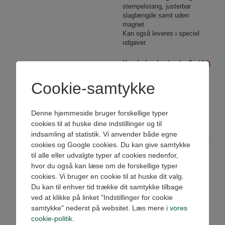
stempelstang, justerbar
slaglængde samt uden
magnet.
Kan også leveres i speciel
udgaver.
Har du husket beslag? -
Klik
her
Cookie-samtykke
Har du husket
reedkontakter? -
Klik her
Se datablad og 3D
Denne hjemmeside bruger forskellige typer
cookies til at huske dine indstillinger og til
indsamling af statistik. Vi anvender både egne
cookies og Google cookies. Du kan give samtykke
CC3046032020
Guided compact cyl Ø32x20
til alle eller udvalgte typer af cookies nedenfor,
Køb
Ikke på lager
hvor du også kan læse om de forskellige typer
Pris: 3.281,00 DKK ex moms
cookies. Vi bruger en cookie til at huske dit valg.
Du kan til enhver tid trække dit samtykke tilbage
CC3046032025
Guided compact cyl Ø32x25
ved at klikke på linket "Indstillinger for cookie
Køb
Ikke på lager
samtykke" nederst på websitet. Læs mere i
vores
Pris: 3.281,00 DKK ex moms
cookie-politik
.