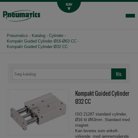
Luftbehandling
Fittings og slange
Hydraulik
Pneumatics
-
Katalog
-
Cylinder
-
Handelsbetingelser
Kompakt Guided Cylinder Ø16-Ø63 CC
-
Kompakt Guided Cylinder Ø32 CC
Agenturer
Om os
Kontakt
Login-infocenter
Kompakt Guided Cylinder
Ø32 CC
ISO 21287 standard cylinder,
Ø16 til Ø63mm. Standard med
magnet.
Kan leveres som enkelt-
virkende, med gennemgående