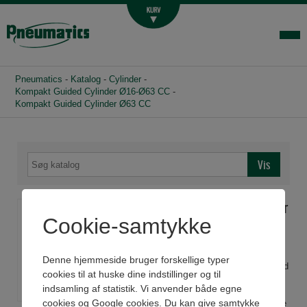
Luftbehandling
Fittings og slange
Hydraulik
Pneumatics
-
Katalog
-
Cylinder
-
Handelsbetingelser
Kompakt Guided Cylinder Ø16-Ø63 CC
-
Kompakt Guided Cylinder Ø63 CC
Agenturer
Om os
Kontakt
Login-infocenter
Kompakt Guided Cylinder
Cookie-samtykke
Ø63 CC
ISO 21287 standard cylinder,
Denne hjemmeside bruger forskellige typer
Ø16 til Ø63mm. Standard med
cookies til at huske dine indstillinger og til
magnet.
indsamling af statistik. Vi anvender både egne
Kan leveres som enkelt-
cookies og Google cookies. Du kan give samtykke
virkende, med gennemgående