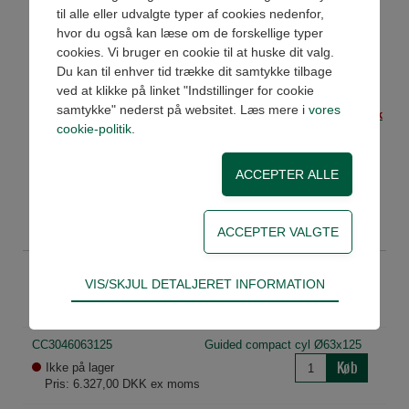
stempelstang, justerbar
til alle eller udvalgte typer af cookies nedenfor,
slaglængde samt uden
hvor du også kan læse om de forskellige typer
magnet.
cookies. Vi bruger en cookie til at huske dit valg.
Kan også leveres i speciel
Du kan til enhver tid trække dit samtykke tilbage
udgaver.
ved at klikke på linket "Indstillinger for cookie
samtykke" nederst på websitet. Læs mere i
vores
Har du husket beslag? -
Klik
cookie-politik
.
her
Har du husket
reedkontakter? -
Klik her
Se datablad og 3D
CC3046063100
Guided compact cyl Ø63x100
Teknisk
VIS/SKJUL DETALJERET INFORMATION
Køb
Ikke på lager
Tekniske cookies er nødvendige for hjemmesidens
Pris: 6.025,00 DKK ex moms
grundlæggende funktioner som fx navigation,
adgangskontrol samt indkøbskurv og kan derfor
CC3046063125
Guided compact cyl Ø63x125
ikke fravælges.
Køb
Ikke på lager
Pris: 6.327,00 DKK ex moms
Statistik