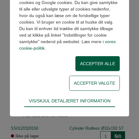
cookies og Google cookies. Du kan give samtykke
Køb
Ikke på lager
til alle eller udvalgte typer af cookies nedenfor,
Pris: 8.442,00 DKK ex moms
hvor du også kan læse om de forskellige typer
cookies. Vi bruger en cookie til at huske dit valg.
SS0110322750
Cylinder Rodless Ø32x2750 ST
Du kan til enhver tid trække dit samtykke tilbage
Køb
Ikke på lager
ved at klikke på linket "Indstillinger for cookie
Pris: 8.785,00 DKK ex moms
samtykke" nederst på websitet. Læs mere i
vores
cookie-politik
.
SS0110323000
Cylinder Rodless Ø32x3000 ST
Køb
Ikke på lager
Pris: 9.127,00 DKK ex moms
SS0110323800
Cylinder Rodless Ø32x3800 ST
Køb
Ikke på lager
Pris: 10.226,00 DKK ex moms
Teknisk
VIS/SKJUL DETALJERET INFORMATION
SS011032-LINE
------------------------------
Tekniske cookies er nødvendige for hjemmesidens
Køb
Ikke på lager
grundlæggende funktioner som fx navigation,
Pris: 1,00 DKK ex moms
adgangskontrol samt indkøbskurv og kan derfor
ikke fravælges.
SS0120320150
Cylinder Rodless Ø32x150 ST
Køb
Ikke på lager