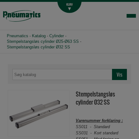
Luftbehandling
Fittings og slange
Hydraulik
Pneumatics
-
Katalog
-
Cylinder
-
Handelsbetingelser
Stempelstangsløs cylinder Ø25-Ø63 SS
-
Stempelstangsløs cylinder Ø32 SS
Agenturer
Om os
Kontakt
Login-infocenter
Stempelstangsløs
cylinder Ø32 SS
Varenummer forklaring :
SS011 - Standard
SS031 - Kort standard