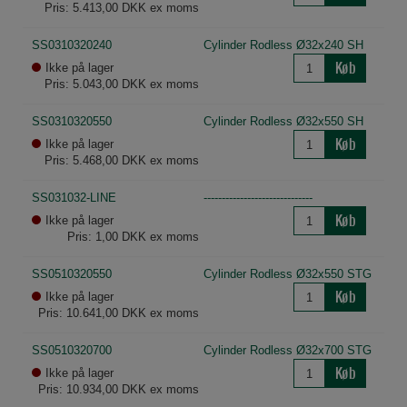
Statistik
Pris: 5.413,00 DKK ex moms
Statistik-cookies bruges til at optimere design,
SS0310320240
Cylinder Rodless Ø32x240 SH
brugervenlighed og effektiviteten af en
Køb
hjemmeside. Fx ved at indsamle besøgsstatistik
Ikke på lager
Pris: 5.043,00 DKK ex moms
om antal besøg og hvordan hjemmesiden bruges.
SS0310320550
Cylinder Rodless Ø32x550 SH
Køb
Ikke på lager
Pris: 5.468,00 DKK ex moms
SS031032-LINE
------------------------------
Køb
Ikke på lager
Pris: 1,00 DKK ex moms
SS0510320550
Cylinder Rodless Ø32x550 STG
Køb
Ikke på lager
Pris: 10.641,00 DKK ex moms
SS0510320700
Cylinder Rodless Ø32x700 STG
Køb
Ikke på lager
Pris: 10.934,00 DKK ex moms