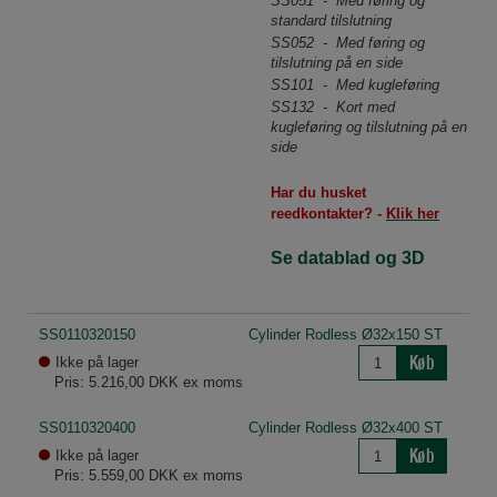
SS051 - Med føring og
standard tilslutning
SS052 - Med føring og
tilslutning på en side
SS101 - Med kugleføring
SS132 - Kort med
kugleføring og tilslutning på en
side
Har du husket
reedkontakter? -
Klik her
Se datablad og 3D
SS0110320150
Cylinder Rodless Ø32x150 ST
Køb
Ikke på lager
Pris: 5.216,00 DKK ex moms
SS0110320400
Cylinder Rodless Ø32x400 ST
Køb
Ikke på lager
Pris: 5.559,00 DKK ex moms