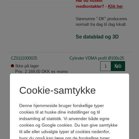
Har du husket
reedkontakter? -
Klik her
Varenumre "-DK" produceres
normalt fra dag til dag lokalt.
Se datablad og 3D
CZ0111000025
Cylinder VDMA profil Ø100x25
Køb
Ikke på lager
Pris: 2.169,00 DKK ex moms
CZ0111000050
Cylinder VDMA profil Ø100x50
Cookie-samtykke
Køb
Ikke på lager
Pris: 2.198,00 DKK ex moms
Denne hjemmeside bruger forskellige typer
CZ0111000080
Cylinder VDMA profil Ø100x80
cookies til at huske dine indstillinger og til
Køb
Ikke på lager
indsamling af statistik. Vi anvender både egne
Pris: 2.264,00 DKK ex moms
cookies og Google cookies. Du kan give samtykke
til alle eller udvalgte typer af cookies nedenfor,
CZ0111000100
Cylinder VDMA profil Ø100x100
hvor du også kan læse om de forskellige typer