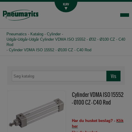
Luftbehandling
Fittings og slange
Hydraulik
Pneumatics
-
Katalog
-
Cylinder
-
Handelsbetingelser
Udgår-Udgår-Udgår Cylinder VDMA ISO 15552 - Ø32 - Ø100 CZ - C40
Rod
-
Cylinder VDMA ISO 15552 - Ø100 CZ - C40 Rod
Agenturer
Om os
Kontakt
Login-infocenter
Cylinder VDMA ISO 15552
- Ø100 CZ - C40 Rod
Har du husket beslag? -
Klik
her