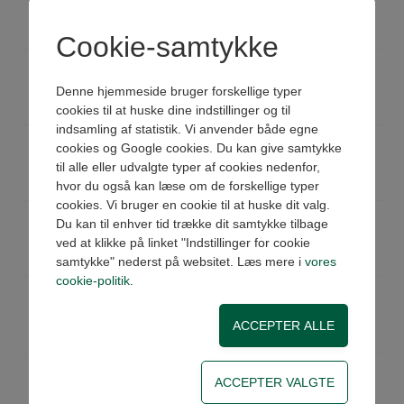
Køb
Ikke på lager
Pris: 1.927,00 DKK ex moms
Cookie-samtykke
CZ0110800080
Cylinder VDMA profil Ø80x80
Køb
Ikke på lager
Denne hjemmeside bruger forskellige typer
Pris: 1.936,00 DKK ex moms
cookies til at huske dine indstillinger og til
indsamling af statistik. Vi anvender både egne
CZ0110800100
Cylinder VDMA profil Ø80x100
cookies og Google cookies. Du kan give samtykke
Køb
Ikke på lager
til alle eller udvalgte typer af cookies nedenfor,
Pris: 1.997,00 DKK ex moms
hvor du også kan læse om de forskellige typer
cookies. Vi bruger en cookie til at huske dit valg.
CZ0110800125
Cylinder VDMA profil Ø80x125
Du kan til enhver tid trække dit samtykke tilbage
Køb
Ikke på lager
ved at klikke på linket "Indstillinger for cookie
Pris: 2.058,00 DKK ex moms
samtykke" nederst på websitet. Læs mere i
vores
cookie-politik
.
CZ0110800160
Cylinder VDMA profil Ø80x160
Køb
Ikke på lager
Pris: 2.129,00 DKK ex moms
CZ0110800200
Cylinder VDMA profil Ø80x200
Køb
Ikke på lager