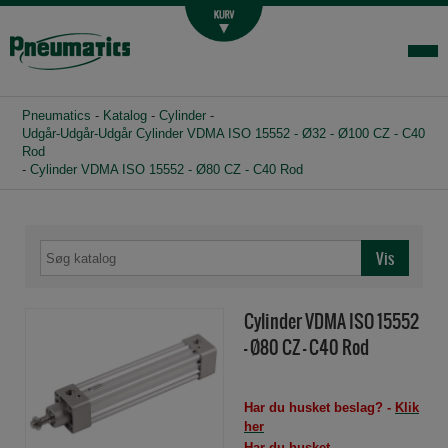
Luftbehandling
Fittings og slange
Hydraulik
Pneumatics
-
Katalog
-
Cylinder
-
Handelsbetingelser
Udgår-Udgår-Udgår Cylinder VDMA ISO 15552 - Ø32 - Ø100 CZ - C40
Rod
-
Cylinder VDMA ISO 15552 - Ø80 CZ - C40 Rod
Agenturer
Om os
Kontakt
Login-infocenter
Cylinder VDMA ISO 15552
- Ø80 CZ - C40 Rod
Har du husket beslag? -
Klik
her
Har du husket