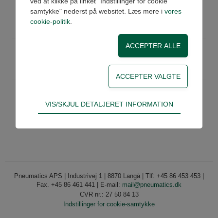
ved at klikke på linket "Indstillinger for cookie
VS0101
Eller ventil 1/8"
samtykke" nederst på websitet. Læs mere i
vores
Køb
På lager
cookie-politik
.
Pris: 185,00 DKK ex moms
VS0201
Eller ventil 1/4"
Køb
På lager
Pris: 274,00 DKK ex moms
VS0104
Eller ventil Ø4
Køb
På lager
Teknisk
VIS/SKJUL DETALJERET INFORMATION
Pris: 155,00 DKK ex moms
Tekniske cookies er nødvendige for hjemmesidens
grundlæggende funktioner som fx navigation,
adgangskontrol samt indkøbskurv og kan derfor
ikke fravælges.
Statistik
Pneumatics APS | Industrivej 1 | 8870 Langå | Tlf: +45 86 453 453 |
Statistik-cookies bruges til at optimere design,
Fax. +45 86 461 441 | E-mail:
mail@pneumatics.dk
brugervenlighed og effektiviteten af en
CVR nr.: 27 50 84 13
hjemmeside. Fx ved at indsamle besøgsstatistik
Indstillinger for cookie-samtykke
om antal besøg og hvordan hjemmesiden bruges.