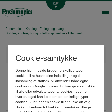
Luftbehandling
Fittings og slange
Hydraulik
Pneumatics
-
Katalog
-
Fittings og slange
-
Handelsbetingelser
Drøvle-, kontra-, hurtig udluftningsventiler
-
Eller ventil
Agenturer
Om os
Cookie-samtykke
Kontakt
Eller ventil
Denne hjemmeside bruger forskellige typer
Login-infocenter
cookies til at huske dine indstillinger og til
indsamling af statistik. Vi anvender både egne
Se datablad
cookies og Google cookies. Du kan give samtykke
til alle eller udvalgte typer af cookies nedenfor,
hvor du også kan læse om de forskellige typer
cookies. Vi bruger en cookie til at huske dit valg.
Du kan til enhver tid trække dit samtykke tilbage