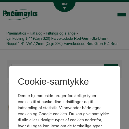
Luftbehandling
Fittings og slange
Hydraulik
Pneumatics
-
Katalog
-
Fittings og slange
-
Handelsbetingelser
Lynkobling 1-4" (Cejn 320) Farvekodede Rød-Grøn-Blå-Brun
-
Nippel 1-4" NW 7,2mm (Cejn 320) Farvekodede Rød-Grøn-Blå-Brun
Agenturer
Om os
Kontakt
Cookie-samtykke
Login-infocenter
Nippel 1/4" NW 7,2mm
(Cejn 320) Farvekodede
Denne hjemmeside bruger forskellige typer
Rød/Grøn/Blå/Brun
cookies til at huske dine indstillinger og til
indsamling af statistik. Vi anvender både egne
cookies og Google cookies. Du kan give samtykke
til alle eller udvalgte typer af cookies nedenfor,
hvor du også kan læse om de forskellige typer