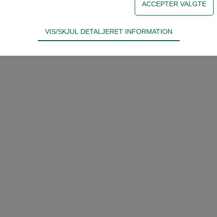
VIS/SKJUL DETALJERET INFORMATION
ødvendige for hjemmesidens grundlæggende funktioner som fx navigati
n derfor ikke fravælges.
s til at optimere design, brugervenlighed og effektiviteten af en hjemme
tik om antal besøg og hvordan hjemmesiden bruges.