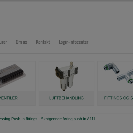
urer
Om os
Kontakt
Login-infocenter
VENTILER
LUFTBEHANDLING
FITTINGS OG 
ssing Push In fittings
-
Skotgennemføring push-in A111