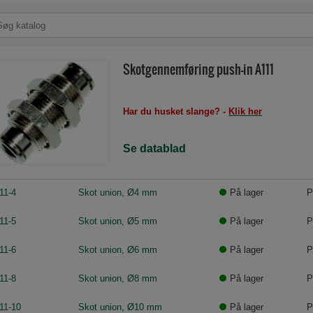
Skotgennemføring push-in A111
Har du husket slange? -
Klik her
Se datablad
11-4
Skot union, Ø4 mm
På lager
P
11-5
Skot union, Ø5 mm
På lager
P
11-6
Skot union, Ø6 mm
På lager
P
11-8
Skot union, Ø8 mm
På lager
P
11-10
Skot union, Ø10 mm
På lager
P