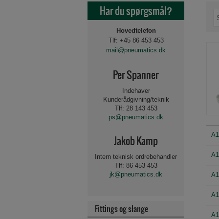
Har du spørgsmål?
Hovedtelefon
Tlf: +45 86 453 453
mail@pneumatics.dk
Per Spanner
Indehaver
Kunderådgivning/teknik
Tlf: 28 143 453
ps@pneumatics.dk
A1
Jakob Kamp
A1
Intern teknisk ordrebehandler
Tlf: 86 453 453
jk@pneumatics.dk
A1
A1
Fittings og slange
Beslag og tilbehør for 
Spole for magnetvent
Luftbehandling 1/8"-
A1