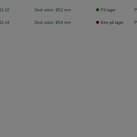
11-12
Skot union, Ø12 mm
På lager
P
11-14
Skot union, Ø14 mm
Ikke på lager
P