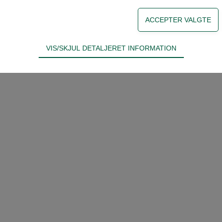
VIS/SKJUL DETALJERET INFORMATION
ødvendige for hjemmesidens grundlæggende funktioner som fx navigati
n derfor ikke fravælges.
s til at optimere design, brugervenlighed og effektiviteten af en hjemme
tik om antal besøg og hvordan hjemmesiden bruges.