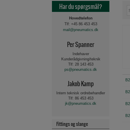
Har du spørgsmål?
Hovedtelefon
Tlf: +45 86 453 453
mail@pneumatics.dk
Per Spanner
Indehaver
Kunderådgivning/teknik
Tlf: 28 143 453
ps@pneumatics.dk
B2
Jakob Kamp
B2
Intern teknisk ordrebehandler
Tlf: 86 453 453
jk@pneumatics.dk
B2
B2
Fittings og slange
Beslag og tilbehør for 
Spole for magnetvent
Luftbehandling 1/8"-