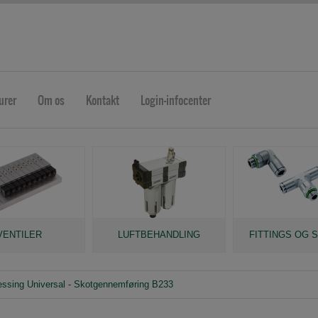
urer
Om os
Kontakt
Login-infocenter
VENTILER
LUFTBEHANDLING
FITTINGS OG 
ssing Universal
-
Skotgennemføring B233