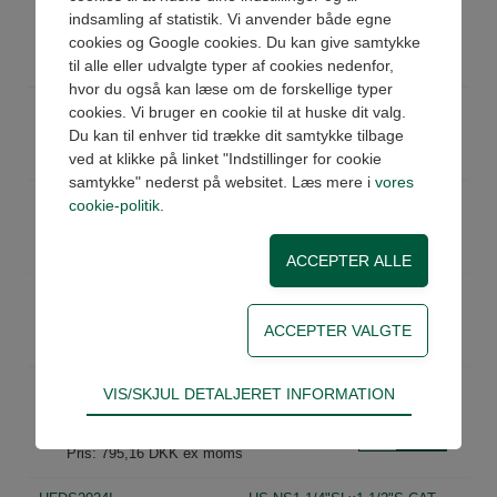
HFDS1212I
HS.NS 3/4"SL x 3/4" S.CAT lige
indsamling af statistik. Vi anvender både egne
Køb
cookies og Google cookies. Du kan give samtykke
Ikke på lager
Pris: 495,43 DKK ex moms
til alle eller udvalgte typer af cookies nedenfor,
hvor du også kan læse om de forskellige typer
HFDS1216I
HS.NS 3/4"SL x 1" S.CAT lige
cookies. Vi bruger en cookie til at huske dit valg.
Køb
Du kan til enhver tid trække dit samtykke tilbage
Ikke på lager
Pris: 510,47 DKK ex moms
ved at klikke på linket "Indstillinger for cookie
samtykke" nederst på websitet. Læs mere i
vores
HFDS1616I
HS.NS 1"SL x 1" S.CAT lige
cookie-politik
.
Køb
Ikke på lager
Pris: 599,46 DKK ex moms
HFDS1620I
HS.NS 1"SL x 1.1/4" S.CAT lige
Køb
Ikke på lager
Pris: 783,83 DKK ex moms
HFDS2020I
HS.NS1.1/4"SLx1.1/4"S.CAT
Teknisk
VIS/SKJUL DETALJERET INFORMATION
lige
Tekniske cookies er nødvendige for hjemmesidens
Køb
Ikke på lager
grundlæggende funktioner som fx navigation,
Pris: 795,16 DKK ex moms
adgangskontrol samt indkøbskurv og kan derfor
ikke fravælges.