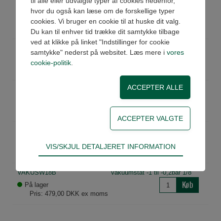
til alle eller udvalgte typer af cookies nedenfor,
PR211
Pressostat 1/8" 1-10bar NC
hvor du også kan læse om de forskellige typer
Køb
På lager
cookies. Vi bruger en cookie til at huske dit valg.
Pris: 266,00 DKK ex moms
Du kan til enhver tid trække dit samtykke tilbage
ved at klikke på linket "Indstillinger for cookie
PR212
Pressostat 1/8" 1-10bar NO
samtykke" nederst på websitet. Læs mere i
vores
Køb
På lager
cookie-politik
.
Pris: 266,00 DKK ex moms
TX0017
Stik 90gr for pressostat
Køb
På lager
Pris: 51,00 DKK ex moms
TX0018
Hætte for pressostat
Køb
På lager
Teknisk
VIS/SKJUL DETALJERET INFORMATION
Pris: 15,00 DKK ex moms
Tekniske cookies er nødvendige for hjemmesidens
grundlæggende funktioner som fx navigation,
VAKUSW18B
Vakuumstat -1 til -0,2bar 1/8"
adgangskontrol samt indkøbskurv og kan derfor
Køb
På lager
ikke fravælges.
Pris: 479,00 DKK ex moms
Statistik