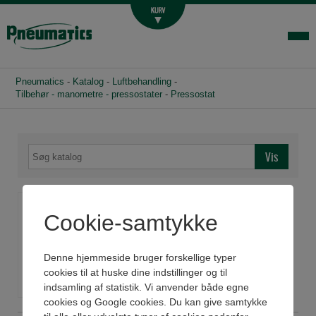
Luftbehandling
Fittings og slange
Hydraulik
Pneumatics
-
Katalog
-
Luftbehandling
-
Handelsbetingelser
Tilbehør - manometre - pressostater
-
Pressostat
Agenturer
Om os
Kontakt
Pressostat
Login-infocenter
Cookie-samtykke
Se datablad
Denne hjemmeside bruger forskellige typer
cookies til at huske dine indstillinger og til
indsamling af statistik. Vi anvender både egne
cookies og Google cookies. Du kan give samtykke