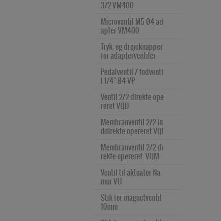
3/2 VM400
Microventil M5-Ø4 ad
apter VM400
Tryk- og drejeknapper 
for adapterventiler
Pedalventil / fodventi
l 1/4"-Ø4 VP
Ventil 2/2 direkte ope
reret VQD
Membranventil 2/2 in
ddirekte opereret VQI
Membranventil 2/2 di
rekte opereret. VQM
Ventil til aktuator Na
mur VU
Stik for magnetventil 
10mm