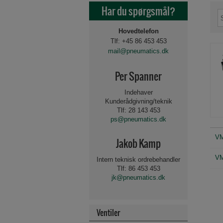
Har du spørgsmål?
Hovedtelefon
Tlf: +45 86 453 453
mail@pneumatics.dk
Per Spanner
Indehaver
Kunderådgivning/teknik
Tlf: 28 143 453
ps@pneumatics.dk
VM
Jakob Kamp
VM
Intern teknisk ordrebehandler
Tlf: 86 453 453
jk@pneumatics.dk
Ventiler
Beslag og tilbehør for 