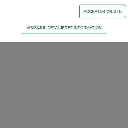
VIS/SKJUL DETALJERET INFORMATION
ødvendige for hjemmesidens grundlæggende funktioner som fx navigati
n derfor ikke fravælges.
s til at optimere design, brugervenlighed og effektiviteten af en hjemme
tik om antal besøg og hvordan hjemmesiden bruges.