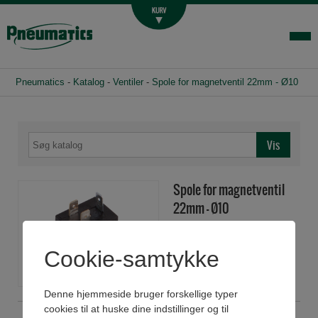
Luftbehandling
Fittings og slange
Hydraulik
Pneumatics
-
Katalog
-
Ventiler
-
Spole for magnetventil 22mm - Ø10
Handelsbetingelser
Agenturer
Om os
Kontakt
Spole for magnetventil
Login-infocenter
22mm - Ø10
Cookie-samtykke
Denne hjemmeside bruger forskellige typer
cookies til at huske dine indstillinger og til
BO4051012
Spole 22mm Ø10 12VDC 6,5W