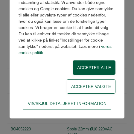
indsamling af statistik. Vi anvender både egne
Køb
På lager
cookies og Google cookies. Du kan give samtykke
Pris: 106,00 DKK ex moms
til alle eller udvalgte typer af cookies nedenfor,
hvor du også kan læse om de forskellige typer
BO4051024
Spole 22mm Ø10 24VDC 6,5W
cookies. Vi bruger en cookie til at huske dit valg.
Køb
På lager
Du kan til enhver tid trække dit samtykke tilbage
Pris: 106,00 DKK ex moms
ved at klikke på linket "Indstillinger for cookie
samtykke" nederst på websitet. Læs mere i
vores
BO4051024-3
Spole 22mm Ø10/8 24VDC 3W
cookie-politik
.
Køb
På lager
Pris: 106,00 DKK ex moms
BO4052024
Spole 22mm Ø10 24VAC 7,5VA
Køb
På lager
Pris: 106,00 DKK ex moms
BO4052110
Spole 22mm Ø10 110VAC
Teknisk
VIS/SKJUL DETALJERET INFORMATION
7,5VA
Tekniske cookies er nødvendige for hjemmesidens
Køb
På lager
grundlæggende funktioner som fx navigation,
Pris: 106,00 DKK ex moms
adgangskontrol samt indkøbskurv og kan derfor
ikke fravælges.
BO4052220
Spole 22mm Ø10 220VAC