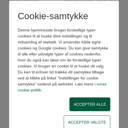
Køb
På lager
Pris: 1.411,00 DKK ex moms
Cookie-samtykke
SH16ELMCC206
Ventil Ø6 5/3 APB 24VDC int.p
Denne hjemmeside bruger forskellige typer
Køb
På lager
Pris: 1.411,00 DKK ex moms
cookies til at huske dine indstillinger og til
indsamling af statistik. Vi anvender både egne
SH1M06
Blankingplate Ø6 mono
cookies og Google cookies. Du kan give samtykke
til alle eller udvalgte typer af cookies nedenfor,
Køb
På lager
Pris: 599,00 DKK ex moms
hvor du også kan læse om de forskellige typer
cookies. Vi bruger en cookie til at huske dit valg.
SH1B06
Blankingplate Ø6 bist.
Du kan til enhver tid trække dit samtykke tilbage
ved at klikke på linket "Indstillinger for cookie
Køb
På lager
Pris: 599,00 DKK ex moms
samtykke" nederst på websitet. Læs mere i
vores
cookie-politik
.
AH1IW
Supply/exh module Ø8 int.p
Køb
På lager
Pris: 401,00 DKK ex moms
EH1SH
Endeplade kit SUB-D horisontal
Køb
På lager