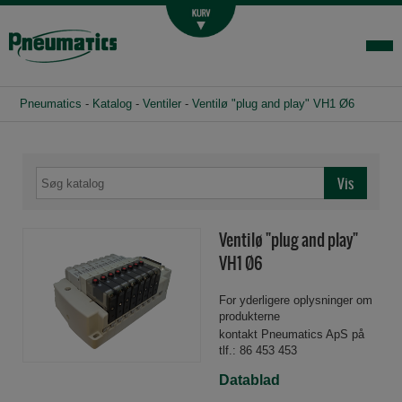
Luftbehandling
Fittings og slange
Hydraulik
Pneumatics
-
Katalog
-
Ventiler
-
Ventilø "plug and play" VH1 Ø6
Handelsbetingelser
Agenturer
Om os
Kontakt
Ventilø "plug and play"
Login-infocenter
VH1 Ø6
For yderligere oplysninger om
produkterne
kontakt Pneumatics ApS på
tlf.: 86 453 453
Datablad