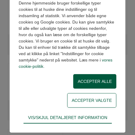
Denne hjemmeside bruger forskellige typer
cookies til at huske dine indstillinger og til
indsamling af statistik. Vi anvender både egne
cookies og Google cookies. Du kan give samtykke
til alle eller udvalgte typer af cookies nedenfor,
hvor du også kan læse om de forskellige typer
cookies. Vi bruger en cookie til at huske dit valg.
STEMPELSTANGSLØS
STEMPELSTANGSLØS
CYLINDER Ø25 SS
CYLINDER Ø32 SS
Du kan til enhver tid trække dit samtykke tilbage
ved at klikke på linket "Indstillinger for cookie
samtykke" nederst på websitet. Læs mere i
vores
cookie-politik
.
STEMPELSTANGSLØS
STEMPELSTANGSLØS
CYLINDER Ø40 SS
CYLINDER Ø50 SS
Teknisk
VIS/SKJUL DETALJERET INFORMATION
Tekniske cookies er nødvendige for hjemmesidens
grundlæggende funktioner som fx navigation,