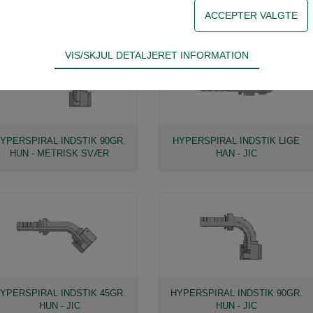
HAN - METRISK SVÆR
HUN - METRISK SVÆR
VIS/SKJUL DETALJERET INFORMATION
ødvendige for hjemmesidens grundlæggende funktioner som fx navigati
n derfor ikke fravælges.
s til at optimere design, brugervenlighed og effektiviteten af en hjemme
YPERSPIRAL INDSTIK 90GR.
HYPERSPIRAL INDSTIK LIGE
tik om antal besøg og hvordan hjemmesiden bruges.
HUN - METRISK SVÆR
HAN - JIC
YPERSPIRAL INDSTIK 45GR.
HYPERSPIRAL INDSTIK 90GR.
HUN - JIC
HUN - JIC