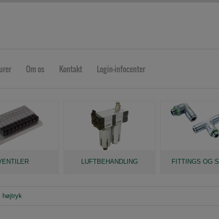
urer
Om os
Kontakt
Login-infocenter
VENTILER
LUFTBEHANDLING
FITTINGS OG 
 højtryk