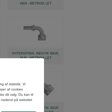
HAN - METRISK LET
HYPERSPIRAL INDSTIK 90GR.
HUN - METRISK LET
 af statistik. Vi
yper af cookies
e dit valg. Du kan til
" nederst på websitet.
HYPERSPIRAL INDSTIK 45GR.