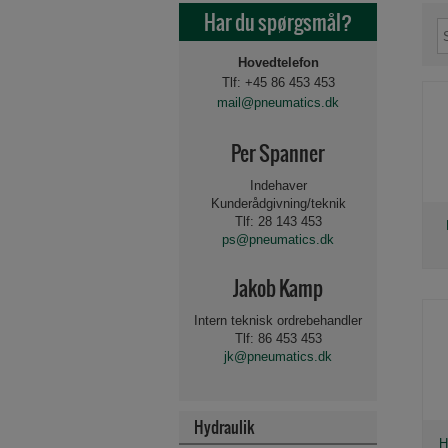
Har du spørgsmål?
Hovedtelefon
Tlf: +45 86 453 453
mail@pneumatics.dk
Per Spanner
Indehaver
Kunderådgivning/teknik
Tlf: 28 143 453
ps@pneumatics.dk
Jakob Kamp
Intern teknisk ordrebehandler
Tlf: 86 453 453
jk@pneumatics.dk
Hydraulik
Beslag og tilbehør for 
Spole for magnetvent
Luftbehandling 1/8"-
PLASTIK PUSH-IN FITT
H