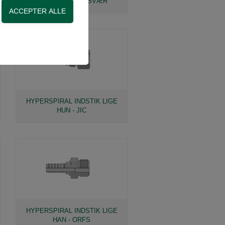
HUN - METRISK SVÆR
on, adgangskontrol
side. Fx ved at
HYPERSPIRAL INDSTIK LIGE
HUN - JIC
HYPERSPIRAL INDSTIK LIGE
HAN - ORFS