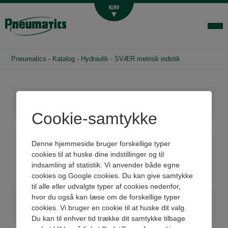
Luftbehandling
Fittings og slange
Hydraulik
Pneumatics
-
Katalog
-
Hydraulik
-
SVÆR metrisk indstik
Handelsbetingelser
Agenturer
Om os
Cookie-samtykke
Kontakt
Denne hjemmeside bruger forskellige typer
Login-infocenter
cookies til at huske dine indstillinger og til
indsamling af statistik. Vi anvender både egne
cookies og Google cookies. Du kan give samtykke
til alle eller udvalgte typer af cookies nedenfor,
hvor du også kan læse om de forskellige typer
HAN - LIGE MED UDV.
HUN - LIGE MED
cookies. Vi bruger en cookie til at huske dit valg.
GEVIND
OMLØBER
Du kan til enhver tid trække dit samtykke tilbage