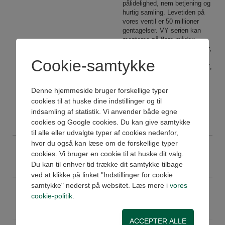
pålidelighed, nem betjening og
hurtig samling. Levetiden på
vores ventil er 50 millioner
gentagelser. VY serien kan
monteres på flere måder:
inline, på panel, på flere baser,
på manifolds og på cylindre.
Cookie-samtykke
Tilgængelige størrelser er 1/8”,
1/4” og ½”, og funktionen kan
være 3/2, 5/2 eller 5/3.
Denne hjemmeside bruger forskellige typer
Ventilerne er pakket i
cookies til at huske dine indstillinger og til
individuelle papkasser.
indsamling af statistik. Vi anvender både egne
Se datablad og 3D
cookies og Google cookies. Du kan give samtykke
til alle eller udvalgte typer af cookies nedenfor,
hvor du også kan læse om de forskellige typer
VY23ELB00-T
Ventil 3/2 bist 1/2"uden spole
cookies. Vi bruger en cookie til at huske dit valg.
Køb
Ikke på lager
Du kan til enhver tid trække dit samtykke tilbage
Pris: 1.982,00 DKK ex moms
ved at klikke på linket "Indstillinger for cookie
samtykke" nederst på websitet. Læs mere i
vores
VY23ELMNA-T
Ventil 3/2 mono 1/2" NO
cookie-politik
.
Køb
Ikke på lager
Pris: 1.481,00 DKK ex moms