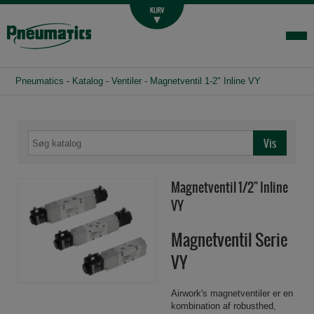
Luftbehandling
Fittings og slange
Hydraulik
Pneumatics
-
Katalog
-
Ventiler
-
Magnetventil 1-2" Inline VY
Handelsbetingelser
Agenturer
Om os
Kontakt
Magnetventil 1/2" Inline
Login-infocenter
VY
Magnetventil Serie
VY
Airwork's magnetventiler er en
kombination af robusthed,