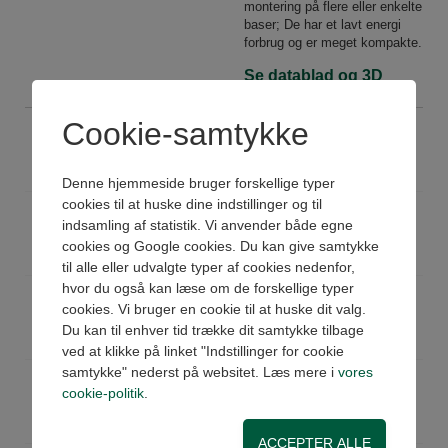
montering på flere eller enkelte
baser; De har et lavt energi
forbrug og er meget kompakte.
Se datablad og 3D
Cookie-samtykke
EP3122
Ventil 3/2 15mm 24VDC
Køb
På lager
Pris: 355,00 DKK ex moms
Denne hjemmeside bruger forskellige typer
cookies til at huske dine indstillinger og til
EP3132
Ventil 3/2 15mm 24VAC
indsamling af statistik. Vi anvender både egne
Køb
På lager
cookies og Google cookies. Du kan give samtykke
Pris: 355,00 DKK ex moms
til alle eller udvalgte typer af cookies nedenfor,
hvor du også kan læse om de forskellige typer
EP3142
Ventil 3/2 15mm 110VAC
cookies. Vi bruger en cookie til at huske dit valg.
Køb
På lager
Du kan til enhver tid trække dit samtykke tilbage
Pris: 355,00 DKK ex moms
ved at klikke på linket "Indstillinger for cookie
samtykke" nederst på websitet. Læs mere i
vores
EP3152
Ventil 3/2 15mm 220VAC
cookie-politik
.
Køb
På lager
Pris: 355,00 DKK ex moms