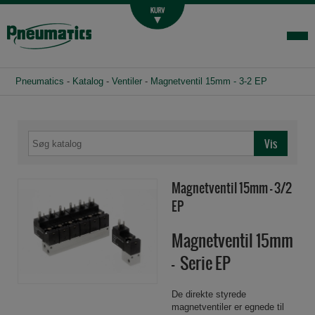
Luftbehandling
Fittings og slange
Hydraulik
Pneumatics
-
Katalog
-
Ventiler
-
Magnetventil 15mm - 3-2 EP
Handelsbetingelser
Agenturer
Om os
Kontakt
Magnetventil 15mm - 3/2
Login-infocenter
EP
Magnetventil 15mm
- Serie EP
De direkte styrede
magnetventiler er egnede til