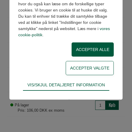
hvor du også kan læse om de forskellige typer
Køb
På lager
cookies. Vi bruger en cookie til at huske dit valg.
Pris: 106,00 DKK ex moms
Du kan til enhver tid trække dit samtykke tilbage
ved at klikke på linket "Indstillinger for cookie
BO4011024
Spole 22mm Ø9 24 VDC 3W
samtykke" nederst på websitet. Læs mere i
vores
Køb
På lager
cookie-politik
.
Pris: 106,00 DKK ex moms
BO4012024
Spole 22mm Ø9 24 VAC
Køb
På lager
Pris: 106,00 DKK ex moms
BO4012110
Spole 22mm Ø9 110 VAC
Køb
På lager
Teknisk
VIS/SKJUL DETALJERET INFORMATION
Pris: 106,00 DKK ex moms
Tekniske cookies er nødvendige for hjemmesidens
grundlæggende funktioner som fx navigation,
BO4012220
Spole 22mm Ø9 220 VAC
adgangskontrol samt indkøbskurv og kan derfor
Køb
På lager
ikke fravælges.
Pris: 106,00 DKK ex moms
Statistik
Statistik-cookies bruges til at optimere design,