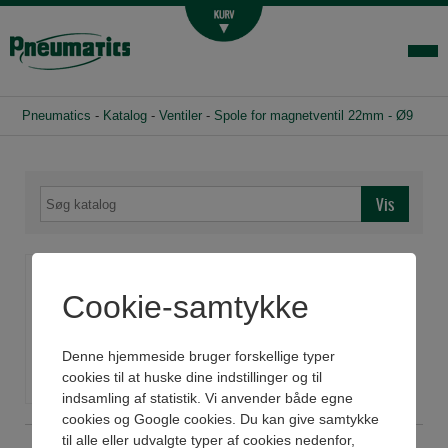
Luftbehandling
Fittings og slange
Hydraulik
Pneumatics
-
Katalog
-
Ventiler
-
Spole for magnetventil 22mm - Ø9
Handelsbetingelser
Agenturer
Om os
Kontakt
Spole for magnetventil
Login-infocenter
22mm - Ø9
Cookie-samtykke
Denne hjemmeside bruger forskellige typer
cookies til at huske dine indstillinger og til
indsamling af statistik. Vi anvender både egne
cookies og Google cookies. Du kan give samtykke
til alle eller udvalgte typer af cookies nedenfor,
BO4011012
Spole 22mm Ø9 12 VDC 3W